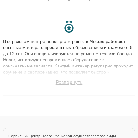
В сервисном центре honor-pro-repair.ru в Москве работают
опытные мастера с профильным образованием и стажем от 5
до 12 лет. Они специализируются на ремонте техники бренда
Honor, используют современное оборудование и
оригинальные запчасти. Каждый инженер регулярно проходит
обучение и сертификацию, что позволяет быстро и
точноdiagnostikировать поломки и восстанавливать технику с
Развернуть
сохранением гарантии до 3 лет. Наши мастера решают
сложные случаи: от замены матриц и материнских плат до
ремонта после залития и восстановления данных. Благодаря
высокой квалификации и ответственному подходу клиенты
получают быстрый, качественный ремонт и понятные
объяснения по результатам диагностики.
Сервисный центр Honor-Pro-Repair осуществляет все виды