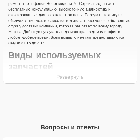
ремонта телефонов Honor модели 7c. Сервис предлагает
бесплатную консультацию, высокоточную диагностику и
фиксированные для всех клиентов цены. Передать технику на
обслуживание можно самостоятельно, а также через собственную
службу доставки компании, которая работает по всему городу
Москва. Действует услуга выезда мастера на дом или офис в
любое удобное время. Всем новым клиентам предоставляются
скидки от 15 до 20%.
Виды используемых
запчастей
Развернуть
Для ремонта телефона модели 7c предлагаются как
оригинальные комплектующие бренда Honor, так и качественные
аналоги фирменных деталей. Выбор варианта запчастей или
качества аналогичных комплектующих всегда остается за
клиентом.
Как определиться с выбором запчастей:
Если устройство свежей модели и есть планы на
Вопросы и ответы
активное использование устройства дольше
года, рекомендуется выбор оригинальных