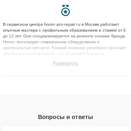
В сервисном центре honor-pro-repair.ru в Москве работают
опытные мастера с профильным образованием и стажем от 5
до 12 лет. Они специализируются на ремонте техники бренда
Honor, используют современное оборудование и
оригинальные запчасти. Каждый инженер регулярно проходит
обучение и сертификацию, что позволяет быстро и
точноdiagnostikировать поломки и восстанавливать технику с
Развернуть
сохранением гарантии до 3 лет. Наши мастера решают
сложные случаи: от замены матриц и материнских плат до
ремонта после залития и восстановления данных. Благодаря
высокой квалификации и ответственному подходу клиенты
получают быстрый, качественный ремонт и понятные
объяснения по результатам диагностики.
Вопросы и ответы