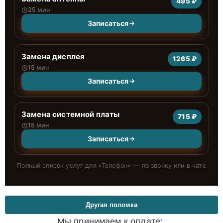
495 ₽
25 мин
Записаться
Замена дисплея
1265 ₽
15 мин
Записаться
Замена системной платы
715 ₽
15 мин
Записаться
Полный список услуг для «
Телефон
» — по звонку или в чате
Другая поломка
Мы принимаем к оплате: