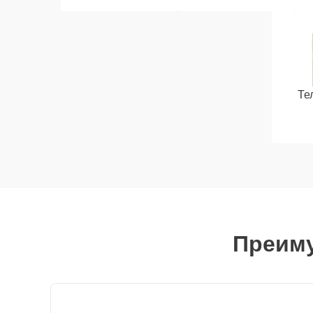
Те
Преиму