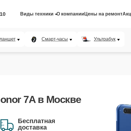
-10
Виды техники
О компании
Цены на ремонт
Ак
ланшет
Смарт-часы
Ультрабук
onor 7A
в Москве
Бесплатная
доставка