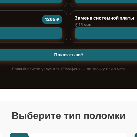
Замена системной платы
1265 ₽
15 мин
Показать всё
Полный список услуг для «
Телефон
» — по звонку или в чате
Выберите тип поломки