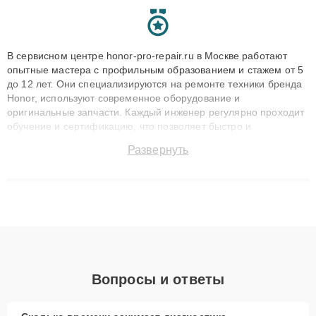
В сервисном центре honor-pro-repair.ru в Москве работают
опытные мастера с профильным образованием и стажем от 5
до 12 лет. Они специализируются на ремонте техники бренда
Honor, используют современное оборудование и
оригинальные запчасти. Каждый инженер регулярно проходит
обучение и сертификацию, что позволяет быстро и
точноdiagnostikировать поломки и восстанавливать технику с
Развернуть
сохранением гарантии до 3 лет. Наши мастера решают
сложные случаи: от замены матриц и материнских плат до
ремонта после залития и восстановления данных. Благодаря
высокой квалификации и ответственному подходу клиенты
получают быстрый, качественный ремонт и понятные
объяснения по результатам диагностики.
Вопросы и ответы