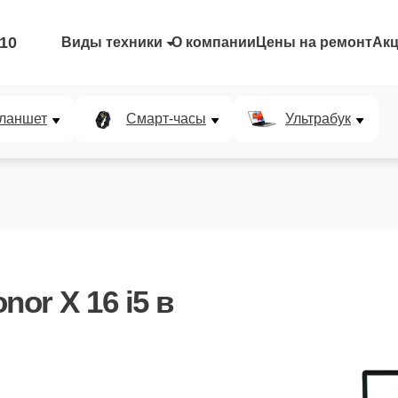
-10
Виды техники
О компании
Цены на ремонт
Ак
ланшет
Смарт-часы
Ультрабук
nor X 16 i5
в