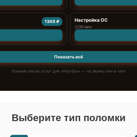
Настройка ОС
1305 ₽
30 мин
Показать всё
Полный список услуг для «
Ноутбук
» — по звонку или в чате
Выберите тип поломки