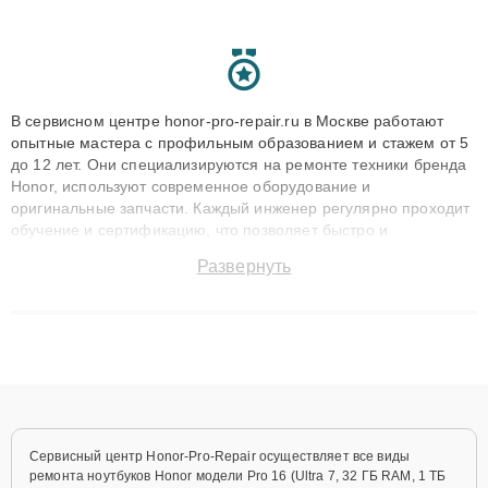
В сервисном центре honor-pro-repair.ru в Москве работают
опытные мастера с профильным образованием и стажем от 5
до 12 лет. Они специализируются на ремонте техники бренда
Honor, используют современное оборудование и
оригинальные запчасти. Каждый инженер регулярно проходит
обучение и сертификацию, что позволяет быстро и
точноdiagnostikировать поломки и восстанавливать технику с
Развернуть
сохранением гарантии до 3 лет. Наши мастера решают
сложные случаи: от замены матриц и материнских плат до
ремонта после залития и восстановления данных. Благодаря
высокой квалификации и ответственному подходу клиенты
получают быстрый, качественный ремонт и понятные
объяснения по результатам диагностики.
Сервисный центр Honor-Pro-Repair осуществляет все виды
ремонта ноутбуков Honor модели Pro 16 (Ultra 7, 32 ГБ RAM, 1 ТБ