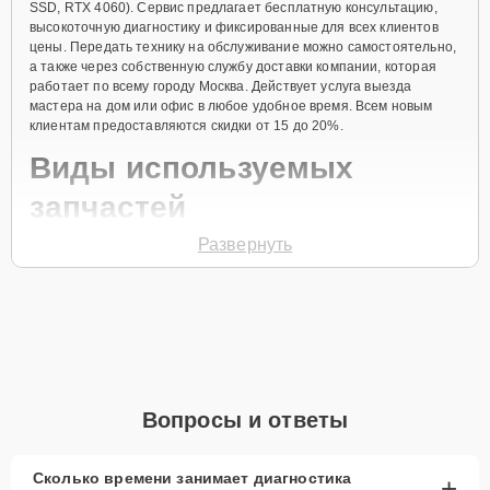
SSD, RTX 4060). Сервис предлагает бесплатную консультацию,
высокоточную диагностику и фиксированные для всех клиентов
цены. Передать технику на обслуживание можно самостоятельно,
а также через собственную службу доставки компании, которая
работает по всему городу Москва. Действует услуга выезда
мастера на дом или офис в любое удобное время. Всем новым
клиентам предоставляются скидки от 15 до 20%.
Виды используемых
запчастей
Развернуть
Для ремонта ноутбука модели Pro 16 (Ultra 7, 32 ГБ RAM, 1 ТБ
SSD, RTX 4060) предлагаются как оригинальные комплектующие
бренда Honor, так и качественные аналоги фирменных деталей.
Выбор варианта запчастей или качества аналогичных
комплектующих всегда остается за клиентом.
Как определиться с выбором запчастей:
Если устройство свежей модели и есть планы на
Вопросы и ответы
активное использование устройства дольше
года, рекомендуется выбор оригинальных
запчастей.
Сколько времени занимает диагностика
+