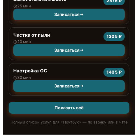
2575 ₽
25 мин
Записаться
Чистка от пыли
1305 ₽
20 мин
Записаться
Настройка ОС
1405 ₽
30 мин
Записаться
Показать всё
Полный список услуг для «
Ноутбук
» — по звонку или в чате